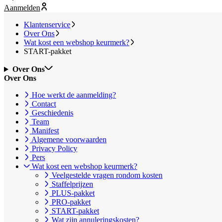
Aanmelden
Klantenservice
Over Ons
Wat kost een webshop keurmerk?
START-pakket
Over Ons
Over Ons
Hoe werkt de aanmelding?
Contact
Geschiedenis
Team
Manifest
Algemene voorwaarden
Privacy Policy
Pers
Wat kost een webshop keurmerk?
Veelgestelde vragen rondom kosten
Staffelprijzen
PLUS-pakket
PRO-pakket
START-pakket
Wat zijn annuleringskosten?