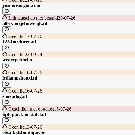
yasminsargan.com
Lidmaatschap niet betaald
20-07-26
allesvoorjehuwelijk.nl
Geen lid
17-07-26
123-borduren.nl
Geen lid
23-09-24
wearepebbel.nl
Geen lid
16-07-26
ledlampshopxl.nl
Geen lid
16-07-26
snoepdog.nl
Geschillen niet opgelost
15-07-26
tiptoppicknicktafel.nl
Geen lid
13-07-26
elisa-kidsboutique.be