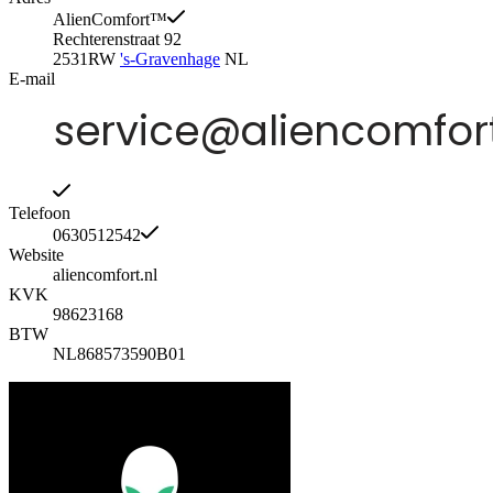
AlienComfort™
Rechterenstraat 92
2531RW
's-Gravenhage
NL
E-mail
Telefoon
0630512542
Website
aliencomfort.nl
KVK
98623168
BTW
NL868573590B01