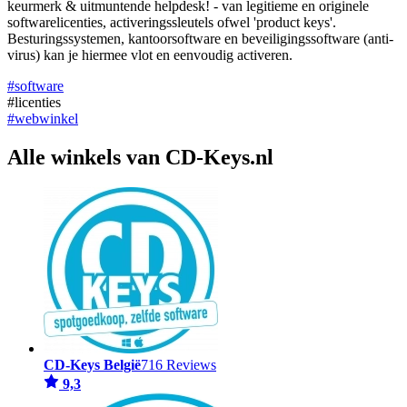
keurmerk & uitmuntende helpdesk! - van legitieme en originele
softwarelicenties, activeringssleutels ofwel 'product keys'.
Besturingssystemen, kantoorsoftware en beveiligingssoftware (anti-
virus) kan je hiermee vlot en eenvoudig activeren.
#software
#licenties
#webwinkel
Alle winkels van CD-Keys.nl
CD-Keys België
716 Reviews
9,3