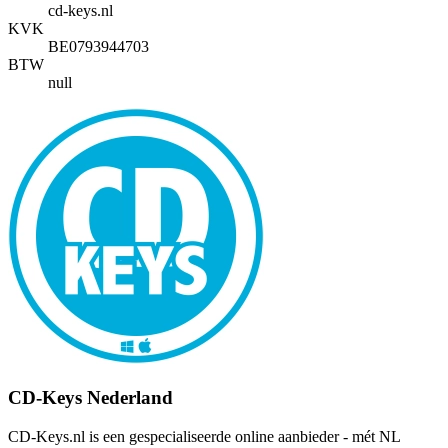
cd-keys.nl
KVK
BE0793944703
BTW
null
CD-Keys Nederland
CD-Keys.nl is een gespecialiseerde online aanbieder - mét NL