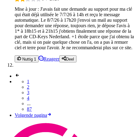
Mise à jour : J'avais fait une demande au support pour ma clé
qui était déjà utilisée le 7/7/26 à 14h et reçu le message
automatique. Le 8/7/26 à 17h20 j'envoi un mail au support
pour demander une réponse, toujours rien, je dépose l'avis à
1* à 18h15 et à 21h15 j'obtiens finalement une réponse de la
part de CD-Keys Nederland. +1 étoile parce que j'ai obtenu la
clé, mais si on paie quelque chose on l'a, on a pas à remuer
ciel et terre pour l'avoir. Je ne recommanderai plus sur ce site.
Reageer
Nuttig 1
Deel
1
2
3
4
...
87
Volgende pagina