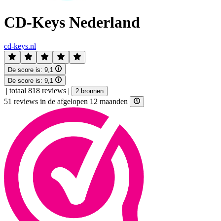
CD-Keys Nederland
cd-keys.nl
De score is:
9,1
De score is:
9,1
|
totaal 818 reviews
|
2 bronnen
51 reviews in de afgelopen 12 maanden