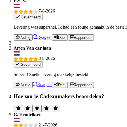
E.S. S-
7-8-2026
Geverifieerd
Levering was supersnel. Ik had een foutje gemaakt in de bestelli
Reageer
Nuttig
Deel
Rapporteer
Arjen Van der laan
3-8-2026
Geverifieerd
Super !! Snelle levering makkelijk besteld
Reageer
Nuttig
Deel
Rapporteer
Hoe zou je Cadeaumakers beoordelen?
G. Hendriksen
21-7-2026