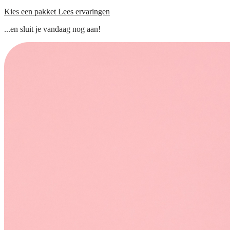
Kies een pakket
Lees ervaringen
...en sluit je vandaag nog aan!