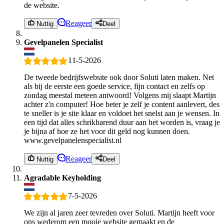
de website.
Reageer
Nuttig
Deel
Gevelpanelen Specialist
11-5-2026
De tweede bedrijfswebsite ook door Soluti laten maken. Net
als bij de eerste een goede service, fijn contact en zelfs op
zondag meestal meteen antwoord! Volgens mij slaapt Martijn
achter z'n computer! Hoe beter je zelf je content aanlevert, des
te sneller is je site klaar en voldoet het snelst aan je wensen. In
een tijd dat alles schrikbarend duur aan het worden is, vraag je
je bijna af hoe ze het voor dit geld nog kunnen doen.
www.gevelpanelenspecialist.nl
Reageer
Nuttig
Deel
Agradable Keyholding
7-5-2026
We zijn al jaren zeer tevreden over Soluti. Martijn heeft voor
ons wederom een mooie website gemaakt en de