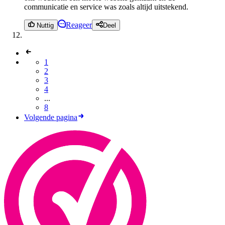
communicatie en service was zoals altijd uitstekend.
Reageer
Nuttig
Deel
1
2
3
4
...
8
Volgende pagina