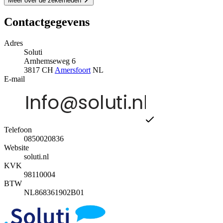
Meer over de zekerheden
Contactgegevens
Adres
Soluti
Arnhemseweg 6
3817 CH
Amersfoort
NL
E-mail
Telefoon
0850020836
Website
soluti.nl
KVK
98110004
BTW
NL868361902B01