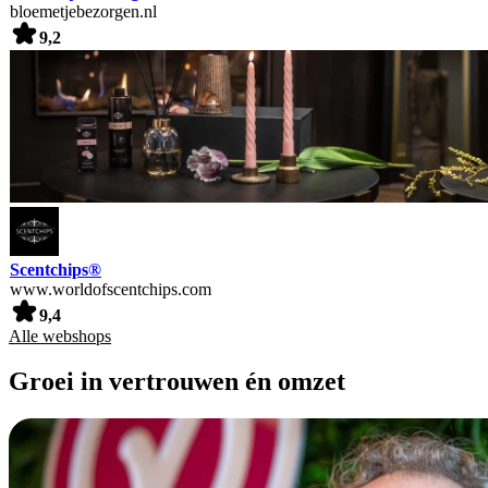
bloemetjebezorgen.nl
9,2
Scentchips®
www.worldofscentchips.com
9,4
Alle webshops
Groei in vertrouwen én omzet