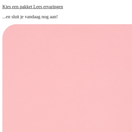
Kies een pakket
Lees ervaringen
...en sluit je vandaag nog aan!