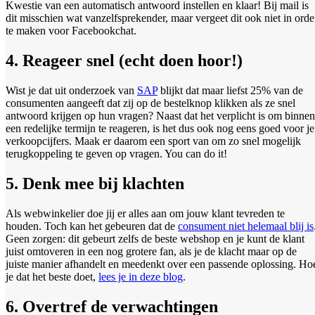
Kwestie van een automatisch antwoord instellen en klaar! Bij mail is
dit misschien wat vanzelfsprekender, maar vergeet dit ook niet in orde
te maken voor Facebookchat.
4. Reageer snel (echt doen hoor!)
Wist je dat uit onderzoek van
SAP
blijkt dat maar liefst 25% van de
consumenten aangeeft dat zij op de bestelknop klikken als ze snel
antwoord krijgen op hun vragen? Naast dat het verplicht is om binnen
een redelijke termijn te reageren, is het dus ook nog eens goed voor je
verkoopcijfers. Maak er daarom een sport van om zo snel mogelijk
terugkoppeling te geven op vragen. You can do it!
5.
Denk mee bij klachten
Als webwinkelier doe jij er alles aan om jouw klant tevreden te
houden. Toch kan het gebeuren dat de
consument niet helemaal blij is
Geen zorgen: dit gebeurt zelfs de beste webshop en je kunt de klant
juist omtoveren in een nog grotere fan, als je de klacht maar op de
juiste manier afhandelt en meedenkt over een passende oplossing. Ho
je dat het beste doet,
lees je in deze blog
.
6. Overtref de verwachtingen