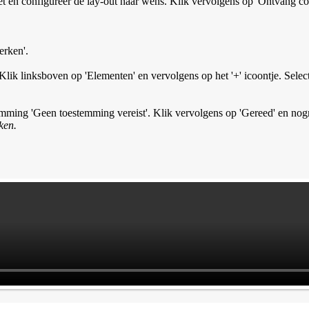
get en configureer de lay-out naar wens. Klik vervolgens op 'Ontvang co
erken'.
. Klik linksboven op 'Elementen' en vervolgens op het '+' icoontje. Sel
mming 'Geen toestemming vereist'. Klik vervolgens op 'Gereed' en nog
ken.