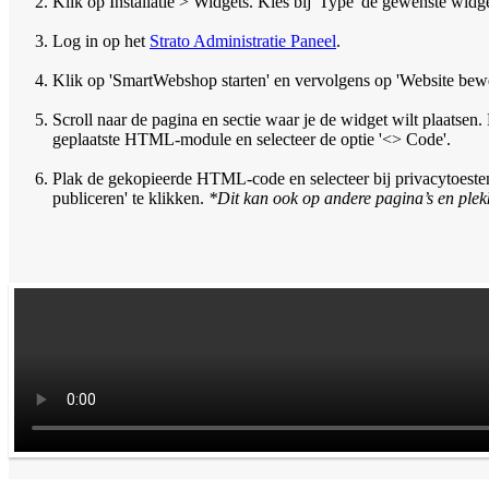
Klik op Installatie > Widgets. Kies bij 'Type' de gewenste wid
Log in op het
Strato Administratie Paneel
.
Klik op 'SmartWebshop starten' en vervolgens op 'Website bew
Scroll naar de pagina en sectie waar je de widget wilt plaatsen
geplaatste HTML-module en selecteer de optie '<> Code'.
Plak de gekopieerde HTML-code en selecteer bij privacytoeste
publiceren' te klikken.
*Dit kan ook op andere pagina’s en plek