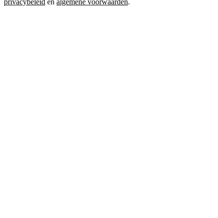
privacybeleid
en
algemene voorwaarden
.