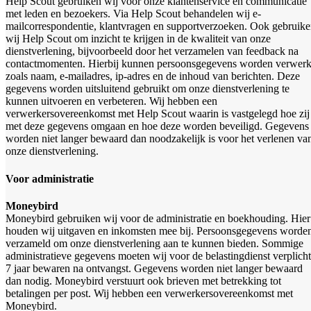
Help Scout gebruiken wij voor onze klantenservice en communicatie
met leden en bezoekers. Via Help Scout behandelen wij e-
mailcorrespondentie, klantvragen en supportverzoeken. Ook gebruik
wij Help Scout om inzicht te krijgen in de kwaliteit van onze
dienstverlening, bijvoorbeeld door het verzamelen van feedback na
contactmomenten. Hierbij kunnen persoonsgegevens worden verwerk
zoals naam, e-mailadres, ip-adres en de inhoud van berichten. Deze
gegevens worden uitsluitend gebruikt om onze dienstverlening te
kunnen uitvoeren en verbeteren. Wij hebben een
verwerkersovereenkomst met Help Scout waarin is vastgelegd hoe zij
met deze gegevens omgaan en hoe deze worden beveiligd. Gegevens
worden niet langer bewaard dan noodzakelijk is voor het verlenen va
onze dienstverlening.
Voor administratie
Moneybird
Moneybird gebruiken wij voor de administratie en boekhouding. Hier
houden wij uitgaven en inkomsten mee bij. Persoonsgegevens worde
verzameld om onze dienstverlening aan te kunnen bieden. Sommige
administratieve gegevens moeten wij voor de belastingdienst verplicht
7 jaar bewaren na ontvangst. Gegevens worden niet langer bewaard
dan nodig. Moneybird verstuurt ook brieven met betrekking tot
betalingen per post. Wij hebben een verwerkersovereenkomst met
Moneybird.