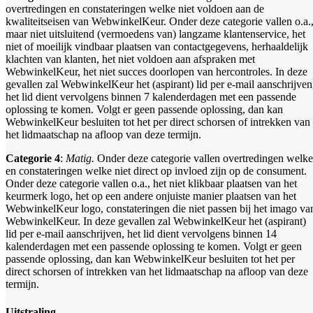
overtredingen en constateringen welke niet voldoen aan de
kwaliteitseisen van WebwinkelKeur. Onder deze categorie vallen o.a.
maar niet uitsluitend (vermoedens van) langzame klantenservice, het
niet of moeilijk vindbaar plaatsen van contactgegevens, herhaaldelijk
klachten van klanten, het niet voldoen aan afspraken met
WebwinkelKeur, het niet succes doorlopen van hercontroles. In deze
gevallen zal WebwinkelKeur het (aspirant) lid per e-mail aanschrijven
het lid dient vervolgens binnen 7 kalenderdagen met een passende
oplossing te komen. Volgt er geen passende oplossing, dan kan
WebwinkelKeur besluiten tot het per direct schorsen of intrekken van
het lidmaatschap na afloop van deze termijn.
Categorie 4
:
Matig.
Onder deze categorie vallen overtredingen welke
en constateringen welke niet direct op invloed zijn op de consument.
Onder deze categorie vallen o.a., het niet klikbaar plaatsen van het
keurmerk logo, het op een andere onjuiste manier plaatsen van het
WebwinkelKeur logo, constateringen die niet passen bij het imago va
WebwinkelKeur. In deze gevallen zal WebwinkelKeur het (aspirant)
lid per e-mail aanschrijven, het lid dient vervolgens binnen 14
kalenderdagen met een passende oplossing te komen. Volgt er geen
passende oplossing, dan kan WebwinkelKeur besluiten tot het per
direct schorsen of intrekken van het lidmaatschap na afloop van deze
termijn.
Uitstraling