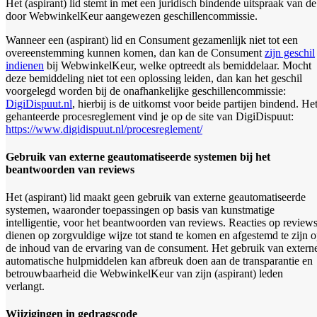
Het (aspirant) lid stemt in met een juridisch bindende uitspraak van de
door WebwinkelKeur aangewezen geschillencommissie.
Wanneer een (aspirant) lid en Consument gezamenlijk niet tot een
overeenstemming kunnen komen, dan kan de Consument
zijn geschil
indienen
bij WebwinkelKeur, welke optreedt als bemiddelaar. Mocht
deze bemiddeling niet tot een oplossing leiden, dan kan het geschil
voorgelegd worden bij de onafhankelijke geschillencommissie:
DigiDispuut.nl
, hierbij is de uitkomst voor beide partijen bindend. He
gehanteerde procesreglement vind je op de site van DigiDispuut:
https://www.digidispuut.nl/procesreglement/
Gebruik van externe geautomatiseerde systemen bij het
beantwoorden van reviews
Het (aspirant) lid maakt geen gebruik van externe geautomatiseerde
systemen, waaronder toepassingen op basis van kunstmatige
intelligentie, voor het beantwoorden van reviews. Reacties op review
dienen op zorgvuldige wijze tot stand te komen en afgestemd te zijn 
de inhoud van de ervaring van de consument. Het gebruik van extern
automatische hulpmiddelen kan afbreuk doen aan de transparantie en
betrouwbaarheid die WebwinkelKeur van zijn (aspirant) leden
verlangt.
Wijzigingen in gedragscode