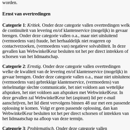
worden.
Ernst van overtredingen
Categorie 1
:
Kritiek.
Onder deze categorie vallen overtredingen welk
de continuïteit van levering en/of klantenservice (mogelijk) in gevaar
brengen. Onder deze categorie vallen o.a., maar niet uitsluitend
(vermoedens van) fraude, het herhaaldelijk niet reageren op
contactverzoeken, (vermoedens van) negatieve solvabiliteit. In deze
gevallen kan WebwinkelKeur besluiten tot het per direct intrekken of
schorsen van het lidmaatschap.
Categorie 2
:
Ernstig.
Onder deze categorie vallen overtredingen
welke de kwaliteit van de levering en/of klantenservice (mogelijk) in
gevaar brengen. Onder deze categorie vallen o.a., maar niet uitsluiten
(vermoedens van) gebrekkige klantenservice, (vermoedens) van
stelselmatige slechte communicatie, het niet voldoen aan wettelijke
afspraken, het niet voldoen aan afspraken met WebwinkelKeur. In
deze gevallen zal WebwinkelKeur het (aspirant) lid per e-mail
aanschrijven, het lid dient vervolgens binnen 48 uur met een passende
oplossing te komen. Volgt er geen passende oplossing, dan kan
WebwinkelKeur besluiten tot het per direct schorsen of intrekken van
het lidmaatschap na afloop van deze termijn.
Categorie 3
:
Problematisch.
Onder deze categorie vallen