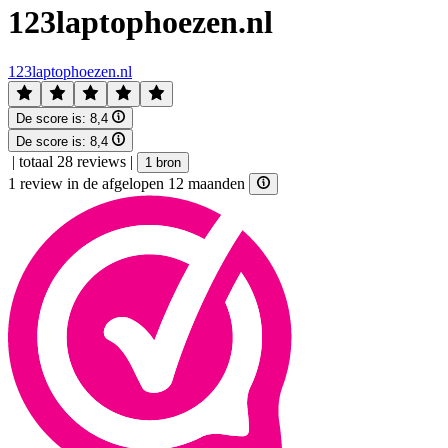
123laptophoezen.nl
123laptophoezen.nl
De score is:
8,4
De score is:
8,4
|
totaal 28 reviews
|
1 bron
1 review in de afgelopen 12 maanden