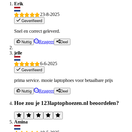
Erik
23-8-2025
Geverifieerd
Snel en correct geleverd.
Reageer
Nuttig
Deel
jelle
6-6-2025
Geverifieerd
prima service. mooie laptophoes voor betaalbare prijs
Reageer
Nuttig
Deel
Hoe zou je 123laptophoezen.nl beoordelen?
Amina