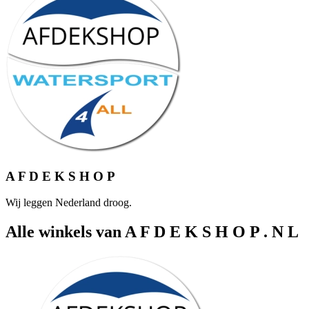
A F D E K S H O P
Wij leggen Nederland droog.
Alle winkels van A F D E K S H O P . N L