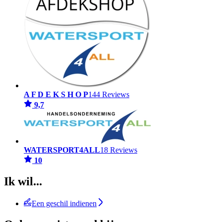
A F D E K S H O P
144 Reviews
9,7
WATERSPORT4ALL
18 Reviews
10
Ik wil...
Een geschil indienen