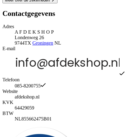
Meer over de zekerheden
Contactgegevens
Adres
A F D E K S H O P
Londenweg 26
9744TX
Groningen
NL
E-mail
Telefoon
085-8200755
Website
afdekshop.nl
KVK
64429059
BTW
NL855662475B01