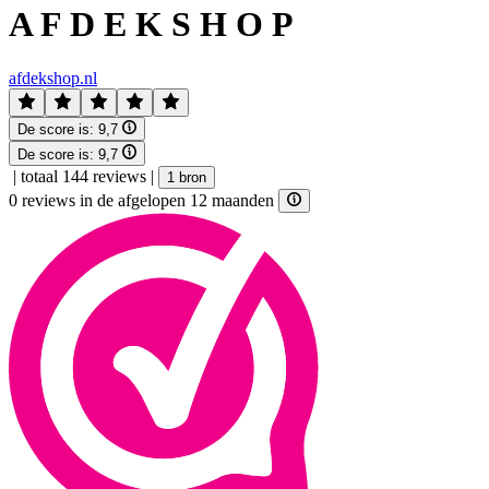
A F D E K S H O P
afdekshop.nl
De score is:
9,7
De score is:
9,7
|
totaal 144 reviews
|
1 bron
0 reviews in de afgelopen 12 maanden