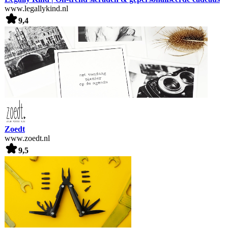
www.legallykind.nl
9,4
Zoedt
www.zoedt.nl
9,5