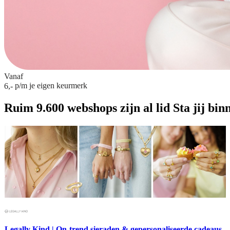
Vanaf
p/m
je eigen keurmerk
6,-
Ruim 9.600 webshops zijn al lid
Sta jij bin
Legally Kind | On-trend sieraden & gepersonaliseerde cadeaus