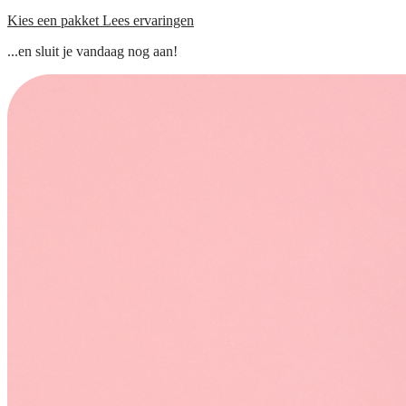
Kies een pakket
Lees ervaringen
...en sluit je vandaag nog aan!