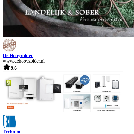
De Hooyzolder
www.dehooyzolder.nl
9,6
Technim