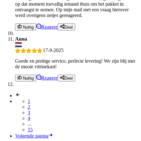
op dat moment toevallig iemand thuis om het pakket in
ontvangst te nemen. Op mijn mail met een vraag hierover
werd overigens netjes gereageerd.
Reageer
Nuttig
Deel
Anna
17-9-2025
Goede en prettige service, perfecte levering! We zijn blij met
de mooie vitrinekast!
Reageer
Nuttig
Deel
1
2
3
4
...
15
Volgende pagina