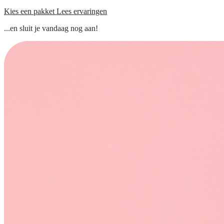
Kies een pakket
Lees ervaringen
...en sluit je vandaag nog aan!