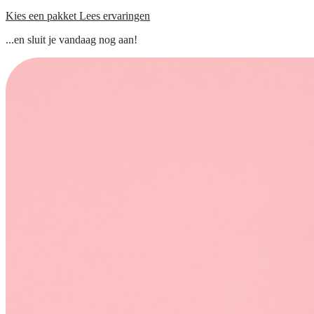
Kies een pakket
Lees ervaringen
...en sluit je vandaag nog aan!