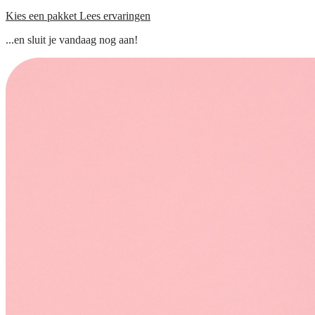
Kies een pakket
Lees ervaringen
...en sluit je vandaag nog aan!