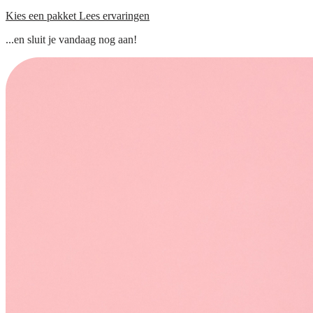
Kies een pakket
Lees ervaringen
...en sluit je vandaag nog aan!