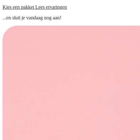
Kies een pakket
Lees ervaringen
...en sluit je vandaag nog aan!