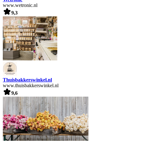
www.wetronic.nl
9,3
Thuisbakkerswinkel.nl
www.thuisbakkerswinkel.nl
9,6