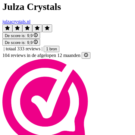
Julza Crystals
julzacrystals.nl
De score is:
9,9
De score is:
9,9
|
totaal 333 reviews
|
1 bron
104 reviews in de afgelopen 12 maanden