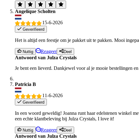
Angelique Scholten
15-6-2026
Geverifieerd
Het is altijd een feestje om je pakket uit te pakken. Mooi ingepak
Reageer
Nuttig
Deel
Antwoord van Julza Crystals
Je bent een lieverd. Dankjewel voor al je mooie bestellingen en 
Patricia B
11-6-2026
Geverifieerd
In een woord geweldig! Joanna runt haar edelstenen winkel met 
een echte klantbeleving bij Julza Crystals, I love it!
Reageer
Nuttig
Deel
Antwoord van Julza Crystals