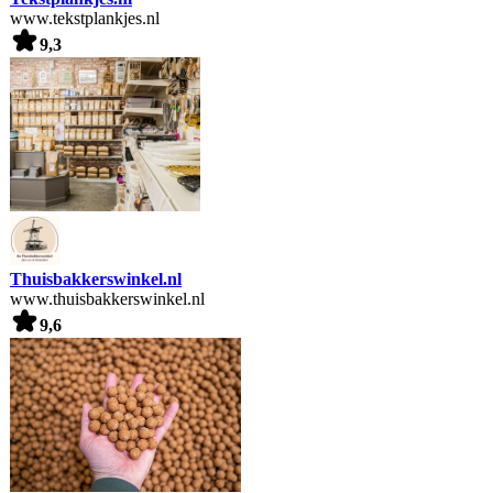
www.tekstplankjes.nl
9,3
Thuisbakkerswinkel.nl
www.thuisbakkerswinkel.nl
9,6