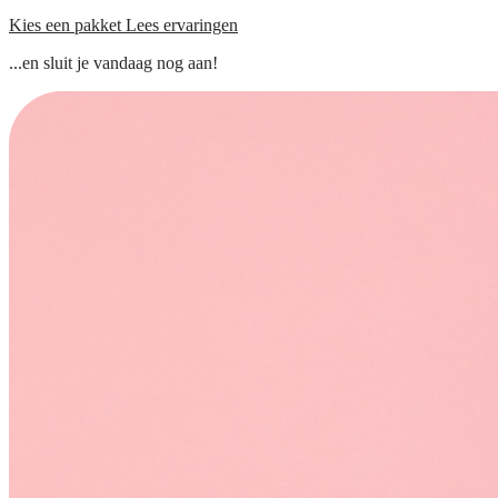
Kies een pakket
Lees ervaringen
...en sluit je vandaag nog aan!