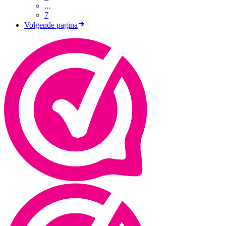
...
7
Volgende pagina