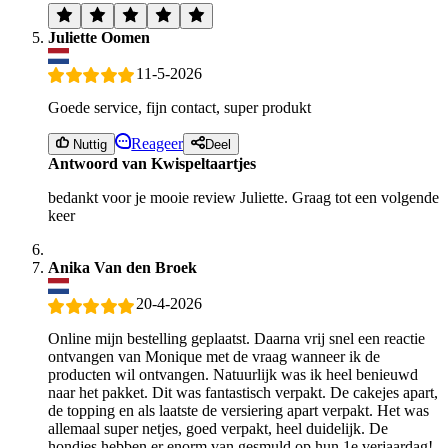
Juliette Oomen
11-5-2026
Goede service, fijn contact, super produkt
Reageer
Nuttig
Deel
Antwoord van Kwispeltaartjes
bedankt voor je mooie review Juliette. Graag tot een volgende
keer
Anika Van den Broek
20-4-2026
Online mijn bestelling geplaatst. Daarna vrij snel een reactie
ontvangen van Monique met de vraag wanneer ik de
producten wil ontvangen. Natuurlijk was ik heel benieuwd
naar het pakket. Dit was fantastisch verpakt. De cakejes apart,
de topping en als laatste de versiering apart verpakt. Het was
allemaal super netjes, goed verpakt, heel duidelijk. De
hondjes hebben er enorm van gesmuld op hun 1e verjaardag!