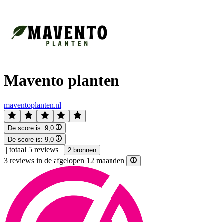
Mavento planten
maventoplanten.nl
De score is:
9,0
De score is:
9,0
|
totaal 5 reviews
|
2 bronnen
3 reviews in de afgelopen 12 maanden