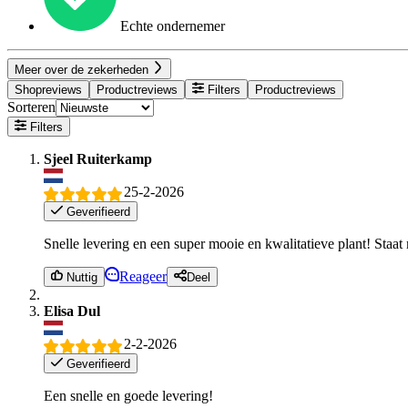
Echte ondernemer
Meer over de zekerheden
Shopreviews
Productreviews
Filters
Productreviews
Sorteren
Filters
Sjeel Ruiterkamp
25-2-2026
Geverifieerd
Snelle levering en een super mooie en kwalitatieve plant! Sta
Reageer
Nuttig
Deel
Elisa Dul
2-2-2026
Geverifieerd
Een snelle en goede levering!