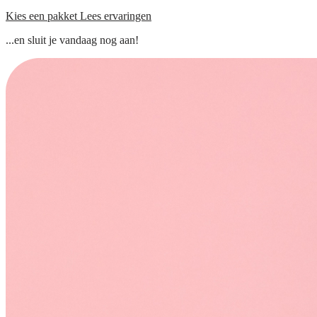
Kies een pakket
Lees ervaringen
...en sluit je vandaag nog aan!