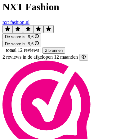
NXT Fashion
nxt-fashion.nl
De score is:
9,6
De score is:
9,6
|
totaal 12 reviews
|
2 bronnen
2 reviews in de afgelopen 12 maanden