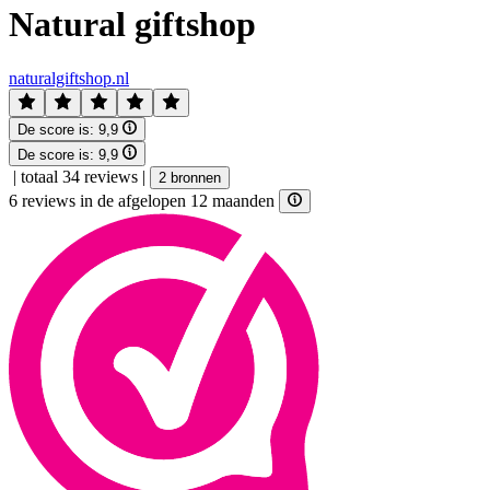
Natural giftshop
naturalgiftshop.nl
De score is:
9,9
De score is:
9,9
|
totaal 34 reviews
|
2 bronnen
6 reviews in de afgelopen 12 maanden