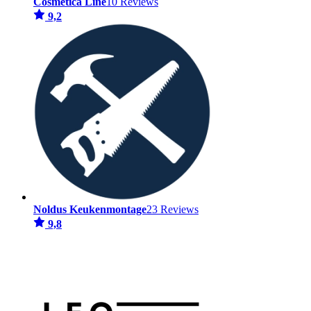
Cosmetica Line
10 Reviews
9,2
Noldus Keukenmontage
23 Reviews
9,8