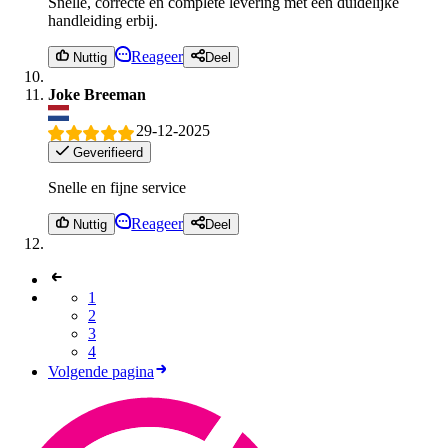
Snelle, correcte en complete levering met een duidelijke
handleiding erbij.
Reageer
Nuttig
Deel
Joke Breeman
29-12-2025
Geverifieerd
Snelle en fijne service
Reageer
Nuttig
Deel
1
2
3
4
Volgende pagina