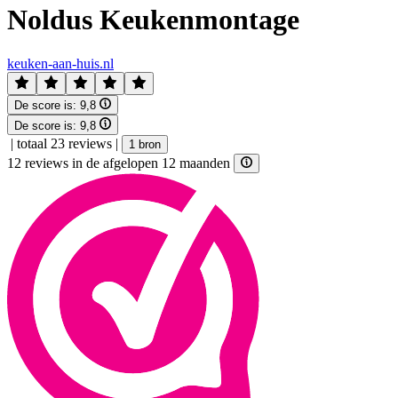
Noldus Keukenmontage
keuken-aan-huis.nl
De score is:
9,8
De score is:
9,8
|
totaal 23 reviews
|
1 bron
12 reviews in de afgelopen 12 maanden