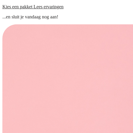
Kies een pakket
Lees ervaringen
...en sluit je vandaag nog aan!