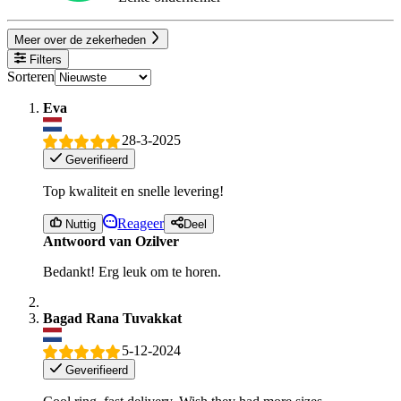
Meer over de zekerheden
Filters
Sorteren
Eva
28-3-2025
Geverifieerd
Top kwaliteit en snelle levering!
Reageer
Nuttig
Deel
Antwoord van Ozilver
Bedankt! Erg leuk om te horen.
Bagad Rana Tuvakkat
5-12-2024
Geverifieerd