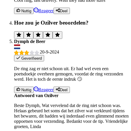
Cool ring, fast delivery. Wish they had more sizes
Reageer
Nuttig
Deel
Hoe zou je Ozilver beoordelen?
Dymph de Beer
20-9-2024
Geverifieerd
De ring zag er niet schoon uit. Er had wel even een
poetsdoekje overheen gemogen, voordat de ring verzonden
werd. Het is toch de eerste indruk 🙄
Reageer
Nuttig
Deel
Antwoord van Ozilver
Beste Dymph, Wat vervelend dat de ring niet schoon was.
Helaas gebeurd het soms dat het zilver wat verkleurd tijdens
het bewaren, dit hadden wij inderdaad even glimmend moeten
oppoetsen voor verzending. Bedankt voor de tip. Vriendelijke
groeten, Linda