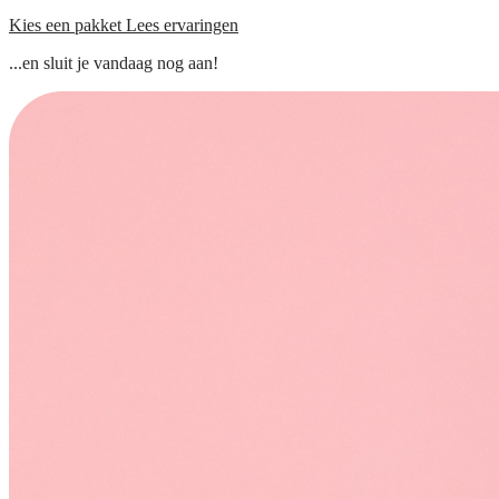
Kies een pakket
Lees ervaringen
...en sluit je vandaag nog aan!