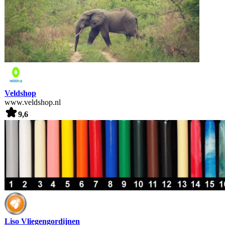
Veldshop
www.veldshop.nl
9,6
Liso Vliegengordijnen