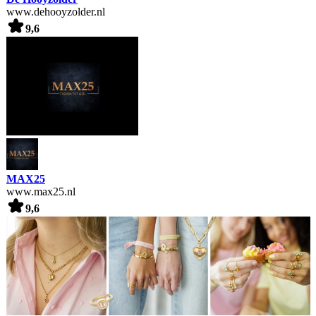
www.dehooyzolder.nl
9,6
MAX25
www.max25.nl
9,6