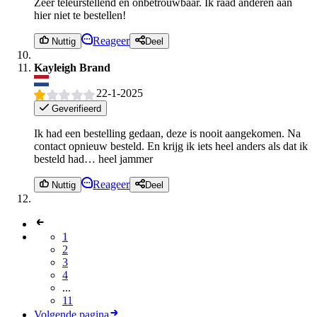
Zeer teleurstellend en onbetrouwbaar. Ik raad anderen aan
hier niet te bestellen!
Reageer
Nuttig
Deel
Kayleigh Brand
22-1-2025
Geverifieerd
Ik had een bestelling gedaan, deze is nooit aangekomen. Na
contact opnieuw besteld. En krijg ik iets heel anders als dat ik
besteld had… heel jammer
Reageer
Nuttig
Deel
1
2
3
4
...
11
Volgende pagina