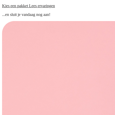
Kies een pakket
Lees ervaringen
...en sluit je vandaag nog aan!