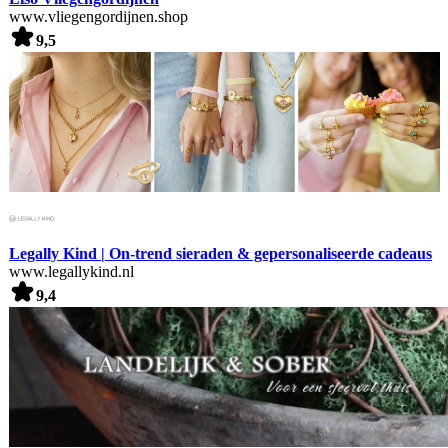
www.vliegengordijnen.shop
9,5
Legally Kind | On-trend sieraden & gepersonaliseerde cadeaus
www.legallykind.nl
9,4