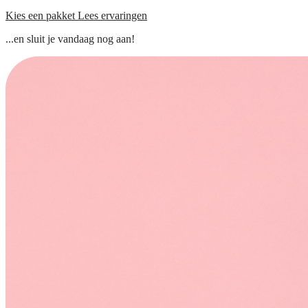
Kies een pakket
Lees ervaringen
...en sluit je vandaag nog aan!