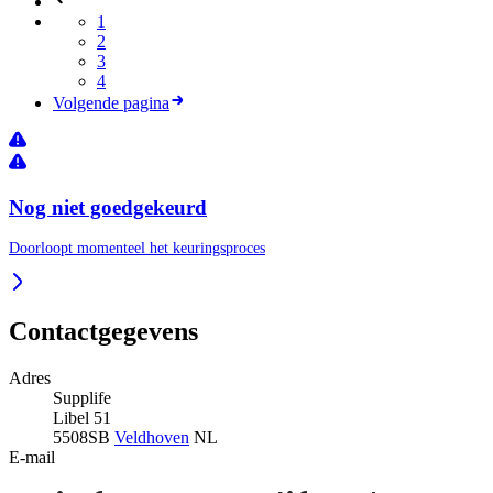
1
2
3
4
Volgende pagina
Nog niet goedgekeurd
Doorloopt momenteel het keuringsproces
Contactgegevens
Adres
Supplife
Libel 51
5508SB
Veldhoven
NL
E-mail