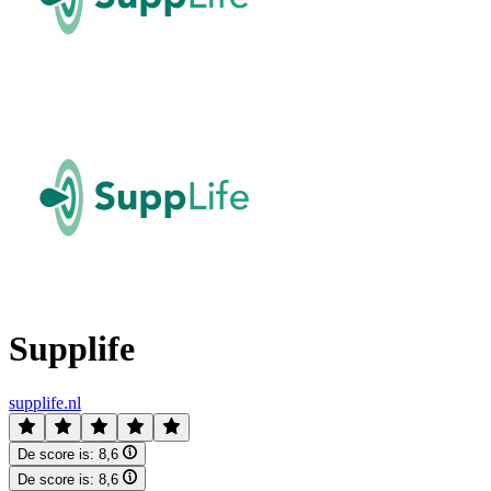
Supplife
supplife.nl
De score is:
8,6
De score is:
8,6