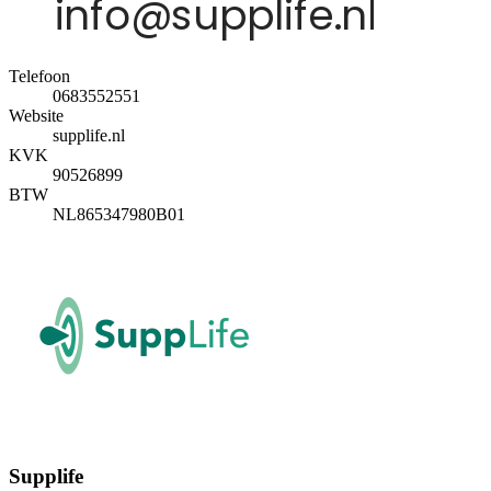
Telefoon
0683552551
Website
supplife.nl
KVK
90526899
BTW
NL865347980B01
Supplife