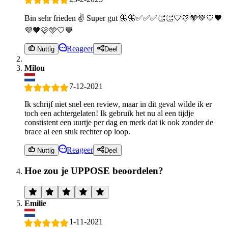
Bin sehr frieden ✌️ Super gut 🦋🦋✅✅✅👏👏🤍🩷🩵💚💛🖤
💜🧡🩷🩵🤍💙
Reageer
Nuttig
Deel
Milou
7-12-2021
Ik schrijf niet snel een review, maar in dit geval wilde ik er
toch een achtergelaten! Ik gebruik het nu al een tijdje
constistent een uurtje per dag en merk dat ik ook zonder de
brace al een stuk rechter op loop.
Reageer
Nuttig
Deel
Hoe zou je UPPOSE beoordelen?
Emilie
1-11-2021