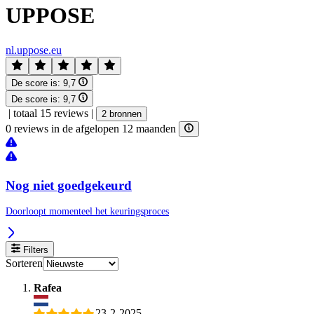
UPPOSE
nl.uppose.eu
De score is:
9,7
De score is:
9,7
|
totaal 15 reviews
|
2 bronnen
0 reviews in de afgelopen 12 maanden
Nog niet goedgekeurd
Doorloopt momenteel het keuringsproces
Filters
Sorteren
Rafea
23-2-2025