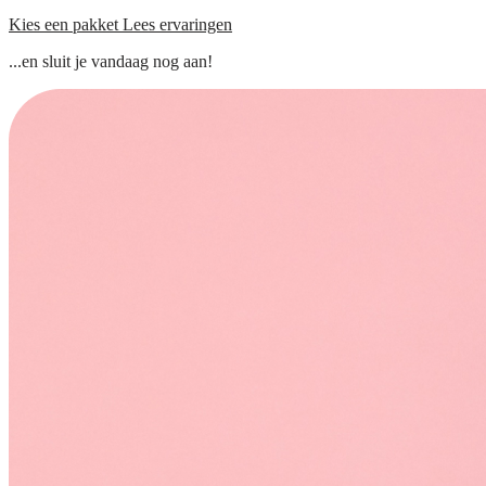
Kies een pakket
Lees ervaringen
...en sluit je vandaag nog aan!