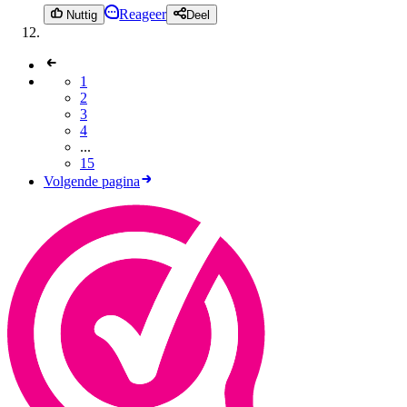
Reageer
Nuttig
Deel
1
2
3
4
...
15
Volgende pagina