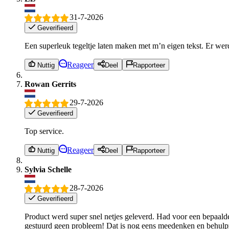
31-7-2026
Geverifieerd
Een superleuk tegeltje laten maken met m’n eigen tekst. Er w
Reageer
Nuttig
Deel
Rapporteer
Rowan Gerrits
29-7-2026
Geverifieerd
Top service.
Reageer
Nuttig
Deel
Rapporteer
Sylvia Schelle
28-7-2026
Geverifieerd
Product werd super snel netjes geleverd. Had voor een bepaalde 
gestuurd geen probleem! Dat is nog eens meedenken en behulpza