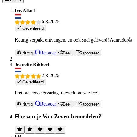
Iris Allart
6-8-2026
Geverifieerd
Keurig verpakt ontvangen, en ook snel geleverd! Aanrader👍
Reageer
Nuttig
Deel
Rapporteer
Jeanette Rikkert
2-8-2026
Geverifieerd
Prettige eerste ervaring. Geweldige service!
Reageer
Nuttig
Deel
Rapporteer
Hoe zou je Van Zeven beoordelen?
Els