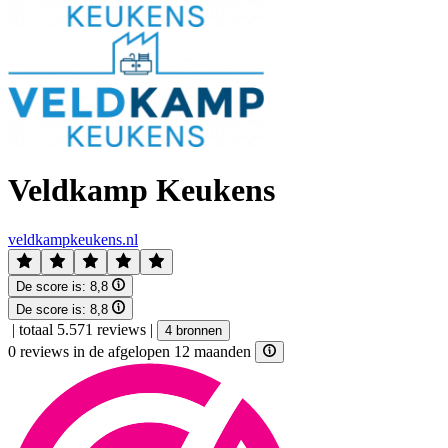
Veldkamp Keukens
veldkampkeukens.nl
De score is:
8,8
De score is:
8,8
|
totaal 5.571 reviews
|
4 bronnen
0 reviews in de afgelopen 12 maanden