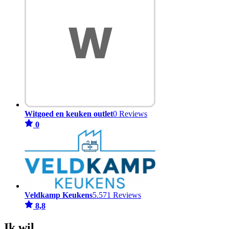
Witgoed en keuken outlet
0 Reviews
0
Veldkamp Keukens
5.571 Reviews
8,8
Ik wil...