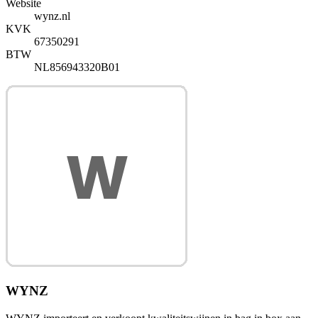
Website
wynz.nl
KVK
67350291
BTW
NL856943320B01
WYNZ