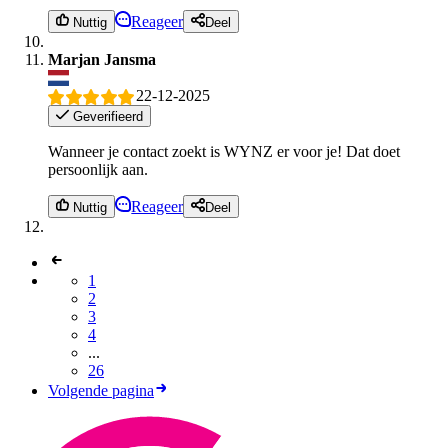
Reageer
Nuttig
Deel
Marjan Jansma
22-12-2025
Geverifieerd
Wanneer je contact zoekt is WYNZ er voor je! Dat doet
persoonlijk aan.
Reageer
Nuttig
Deel
1
2
3
4
...
26
Volgende pagina