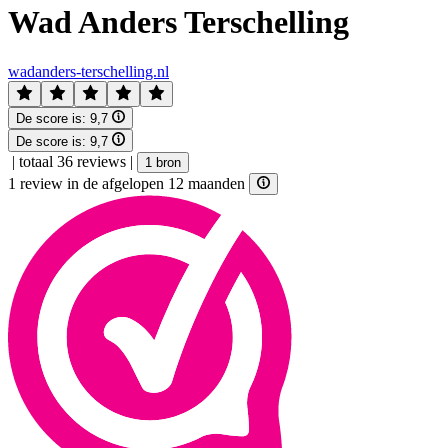
Wad Anders Terschelling
wadanders-terschelling.nl
De score is:
9,7
De score is:
9,7
|
totaal 36 reviews
|
1 bron
1 review in de afgelopen 12 maanden