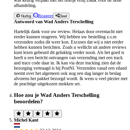
was keurig verpakt met net briefje erbij Dank voor de nette
afhandeling.
Reageer
Nuttig
Deel
Antwoord van Wad Anders Terschelling
Hartelijk dank voor uw review. Helaas door overmacht niet
eerder kunnen reageren. Wij hebben uw bestelling z.s.m
verzonden zodra dit weer kon. Excuses dat wij u niet eerder
hebben kunnen berichten. Zoals u wellicht uit andere reviews
kunt lezen gebeurd dit gelukkig verder nooit. Als het goed is
heeft u een bericht ontvangen van verzending met een track
and trace code daar in. Ik kan via deze tracking zien dat de
bezorging vertraagd is bij PostNl. Verzenden vanaf een eiland
neemt over het algemeen ook nog een dag langer in beslag
alvorens het pakket bezorgd wordt. Ik wens u veel plezier met
de prachtige uitgekozen mokken set.
Hoe zou je Wad Anders Terschelling
beoordelen?
Michel Kant