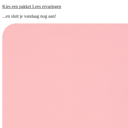
Kies een pakket
Lees ervaringen
...en sluit je vandaag nog aan!